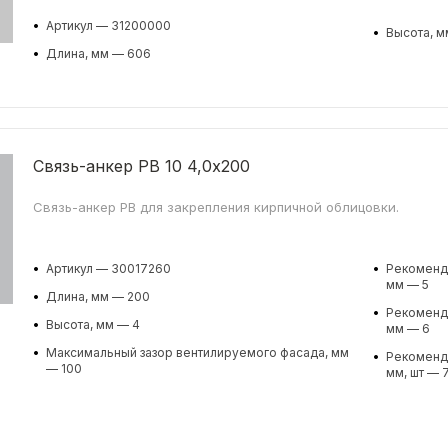
•
Артикул — 31200000
•
Высота, м
•
Длина, мм — 606
Связь-анкер PB 10 4,0x200
Связь-анкер PB для закрепления кирпичной облицовки.
•
Артикул — 30017260
•
Рекоменду
мм — 5
•
Длина, мм — 200
•
Рекоменду
•
Высота, мм — 4
мм — 6
•
Максимальный зазор вентилируемого фасада, мм
•
Рекоменду
— 100
мм, шт — 