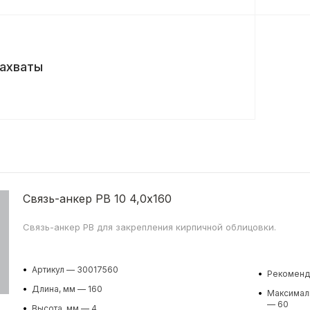
ахваты
Связь-анкер PB 10 4,0x160
Связь-анкер PB для закрепления кирпичной облицовки.
•
Артикул — 30017560
•
Рекоменду
•
Длина, мм — 160
•
Максималь
— 60
•
Высота, мм — 4