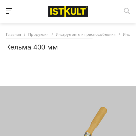
Главная
/
Продукция
/
Инструменты и приспособления
/
Инстр
Кельма 400 мм