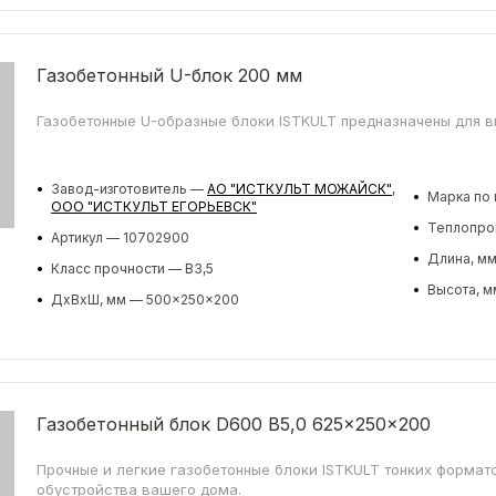
Газобетонный U-блок 200 мм
Газобетонные U-образные блоки ISTKULT предназначены для 
•
Завод-изготовитель —
АО "ИСТКУЛЬТ МОЖАЙСК"
,
•
Марка по 
ООО "ИСТКУЛЬТ ЕГОРЬЕВСК"
•
Теплопров
•
Артикул — 10702900
•
Длина, м
•
Класс прочности — B3,5
•
Высота, м
•
ДхВхШ, мм — 500x250x200
Газобетонный блок D600 B5,0 625x250x200
Прочные и легкие газобетонные блоки ISTKULT тонких формат
обустройства вашего дома.