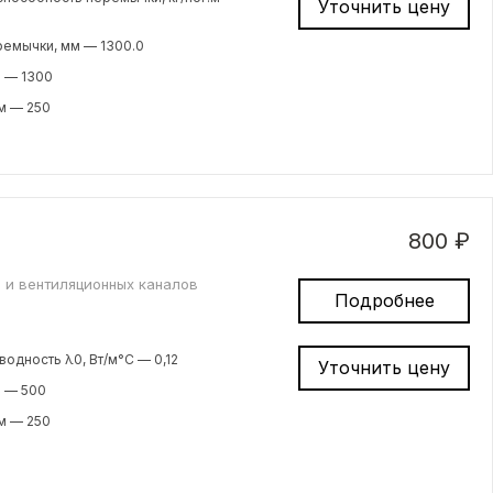
Уточнить цену
ремычки, мм — 1300.0
 — 1300
м — 250
800 ₽
 и вентиляционных каналов
Подробнее
одность λ0, Вт/м°С — 0,12
Уточнить цену
м — 500
м — 250