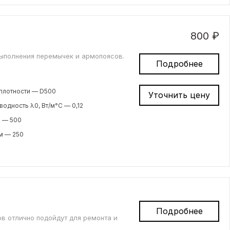
800 ₽
выполнения перемычек и армопоясов.
Подробнее
плотности — D500
Уточнить цену
одность λ0, Вт/м°С — 0,12
м — 500
м — 250
Подробнее
ов отлично подойдут для ремонта и