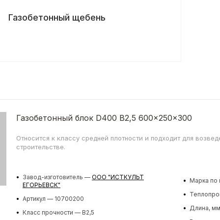
Газобетонный щебень
Газобетонный блок D400 B2,5 600x250x300
Относится к классу средней плотности и подходит для возве
строительстве.
•
Завод-изготовитель —
ООО "ИСТКУЛЬТ
•
Марка по 
ЕГОРЬЕВСК"
•
Теплопров
•
Артикул — 10700200
•
Длина, м
•
Класс прочности — B2,5