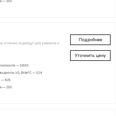
м — 250
Подробнее
ов отлично подойдут для ремонта и
Уточнить цену
плотности — D600
одность λ0, Вт/м°С — 0,14
 — 625
м — 250