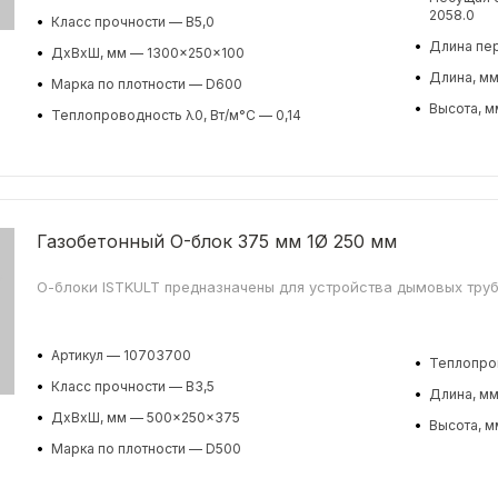
2058.0
•
Класс прочности — B5,0
•
Длина пе
•
ДхВхШ, мм — 1300x250x100
•
Длина, мм
•
Марка по плотности — D600
•
Высота, м
•
Теплопроводность λ0, Вт/м°С — 0,14
Газобетонный O-блок 375 мм 1Ø 250 мм
О-блоки ISTKULT предназначены для устройства дымовых труб
•
Артикул — 10703700
•
Теплопров
•
Класс прочности — B3,5
•
Длина, м
•
ДхВхШ, мм — 500x250x375
•
Высота, м
•
Марка по плотности — D500