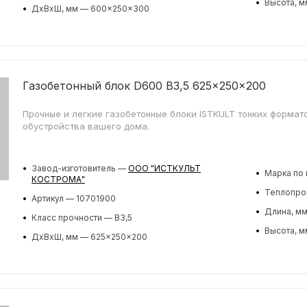
•
Высота, м
•
ДхВхШ, мм — 600x250x300
Газобетонный блок D600 B3,5 625x250x200
Прочные и легкие газобетонные блоки ISTKULT тонких формат
обустройства вашего дома.
•
Завод-изготовитель —
ООО "ИСТКУЛЬТ
•
Марка по 
КОСТРОМА"
•
Теплопров
•
Артикул — 10701900
•
Длина, мм
•
Класс прочности — B3,5
•
Высота, м
•
ДхВхШ, мм — 625x250x200