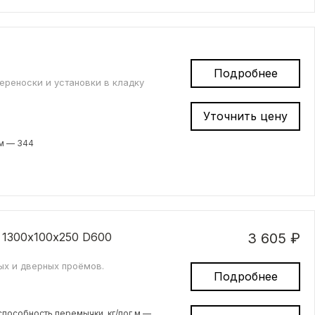
Подробнее
ереноски и установки в кладку
Уточнить цену
м — 344
 1300х100х250 D600
3 605 ₽
ых и дверных проёмов.
Подробнее
пособность перемычки, кг/пог.м —