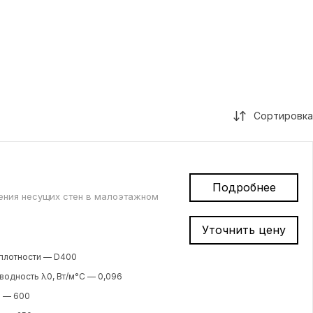
Сортировка
Подробнее
дения несущих стен в малоэтажном
Уточнить цену
плотности — D400
одность λ0, Вт/м°С — 0,096
м — 600