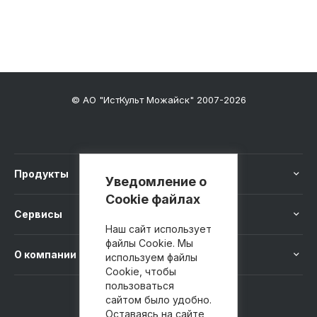
© АО "ИстКульт Можайск" 2007-2026
Продукты
Уведомление о
Cookie файлах
Сервисы
Наш сайт использует
файлы Cookie. Мы
О компании
используем файлы
Cookie, чтобы
пользоваться
сайтом было удобно.
8 800 100-41-40
Оставаясь на сайте,