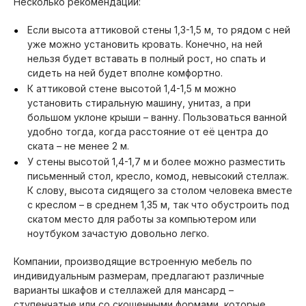
Несколько рекомендаций:
Если высота аттиковой стены 1,3-1,5 м, то рядом с ней
уже можно установить кровать. Конечно, на ней
нельзя будет вставать в полный рост, но спать и
сидеть на ней будет вполне комфортно.
К аттиковой стене высотой 1,4-1,5 м можно
установить стиральную машину, унитаз, а при
большом уклоне крыши – ванну. Пользоваться ванной
удобно тогда, когда расстояние от её центра до
ската – не менее 2 м.
У стены высотой 1,4-1,7 м и более можно разместить
письменный стол, кресло, комод, невысокий стеллаж.
К слову, высота сидящего за столом человека вместе
с креслом – в среднем 1,35 м, так что обустроить под
скатом место для работы за компьютером или
ноутбуком зачастую довольно легко.
Компании, производящие встроенную мебель по
индивидуальным размерам, предлагают различные
варианты шкафов и стеллажей для мансард –
ступенчатые или со скошенными формами, которые