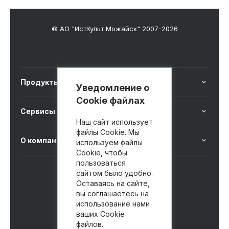
© АО "ИстКульт Можайск" 2007-2026
Продукты
Уведомление о
Cookie файлах
Сервисы
Наш сайт использует
файлы Cookie. Мы
О компании
используем файлы
Cookie, чтобы
пользоваться
сайтом было удобно.
8 800 100-41-40
Оставаясь на сайте,
вы соглашаетесь на
использование нами
ваших Cookie
файлов.