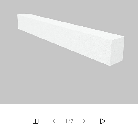
1
/
7