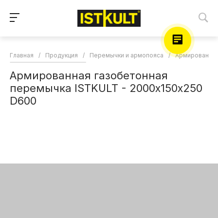
Главная
/
Продукция
/
Перемычки и армопояса
/
Армированные
Армированная газобетонная
перемычка ISTKULT - 2000х150х250
D600