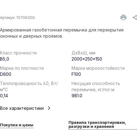
Артикул:
10706300
Армированная газобетонная перемычка для перекрытия
оконных и дверных проёмов.
Класс прочности
ДхВхШ, мм
B5,0
2000x250x150
Марка по плотности
Марка морозостойкости
D600
F100
Теплопроводность λ0, Вт/
Несущая способность
м°С
перемычки, кг/пог.м
0,14
981.0
Все характеристики
Правила транспортировки,
Покупка и цены
разгрузки и хранения