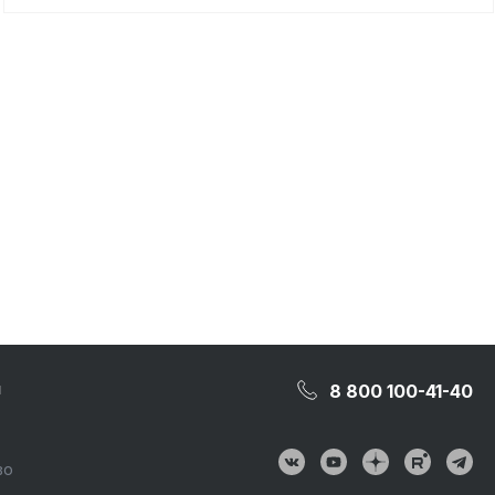
и
8 800 100-41-40
во