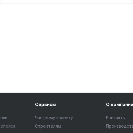
Сервисы
О компани
локи
Частному клиенту
Контакты
мопояса
Строителям
Производст