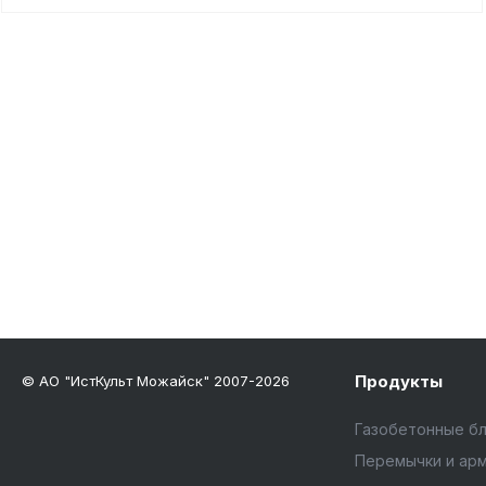
Продукты
© АО "ИстКульт Можайск" 2007-2026
Газобетонные б
Перемычки и ар