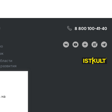
и
8 800 100-41-40
во
аж
области
 развития
ство
нформация
 на
вий труда
язь