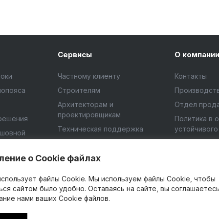
Сервисы
О компани
локи
Частному клиенту
Контакты
мопояса
Строителям
Производст
Архитекторам и
Отдел прод
проектировщикам
решения
Политика в 
Техническая поддержка
устойчивого
ошовной
Помощь при покупке
Ценности
Обучение
Медиатека
ение о Cookie файлах
Помощь на объекте
Сотрудниче
использует файлы Cookie. Мы используем файлы Cookie, чтобы
ебень
строительства
Правовая и
ься сайтом было удобно. Оставаясь на сайте, вы соглашаетесь
С кем строить
ание нами ваших Cookie файлов.
Оценка усло
Обратная св