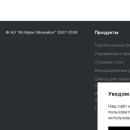
Продукты
© АО "ИстКульт Можайск" 2007-2026
Газобетонные б
Перемычки и ар
Отделка стен
Инновационные 
Смеси для тонк
кладки
Инструменты и
Уведомл
приспособления
Наш сайт 
Газобетонный щ
пользоват
использов