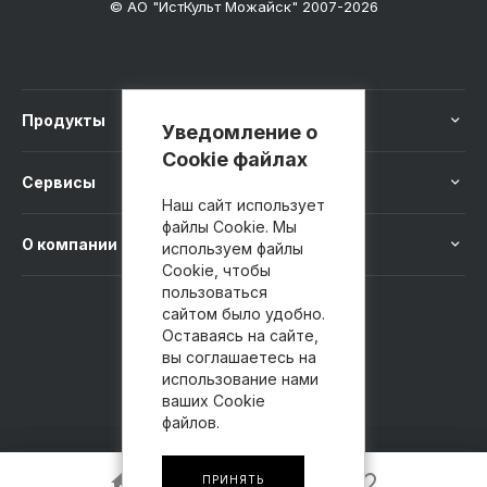
© АО "ИстКульт Можайск" 2007-2026
Продукты
Уведомление о
Cookie файлах
Сервисы
Наш сайт использует
файлы Cookie. Мы
О компании
используем файлы
Cookie, чтобы
пользоваться
сайтом было удобно.
8 800 100-41-40
Оставаясь на сайте,
вы соглашаетесь на
использование нами
ваших Cookie
файлов.
ПРИНЯТЬ