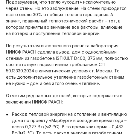
Подразумевая, что тепло «уходит» исключительно
через стены. Но это заблуждение. На стены приходится
всего около 30% от общих теплопотерь здания. А
значит, правильный теплотехнический расчёт – тот, в
котором приняты во внимание все факторы, влияющие
на потерю и поступление тепловой энергии.
По результатам выполненного расчёта лаборатория
НИИСФ РААСН сделала вывод: дом с однослойными
стенами из газобетона ISTKULT D400, 375 мм, полностью
соответствует нормативным требованиям СП
50.13330.2024 в климатических условиях г. Москвы. То
есть дополнительное утепление газобетонным стенам
не нужно – дом и без этого очень «тёплый».
Отметим ряд важных деталей, которые содержатся в
заключении НИИСФ РААСН:
Расход тепловой энергии на отопление и вентиляцию
дома по проекту «Марбург» в холодное время года –
всего 0,227 Вт/(м2 ·°С). В то время как норма – 0,483
Вт/(м2 ·°С). То есть расход энергии в газобетонном